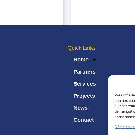
Quick Links
Home
Partners
Services
Pour offrir 
Projects
cookies pour
à ces techn
News
de navigatio
consentement
Contact
Gérer les se