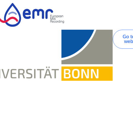
Go t
web