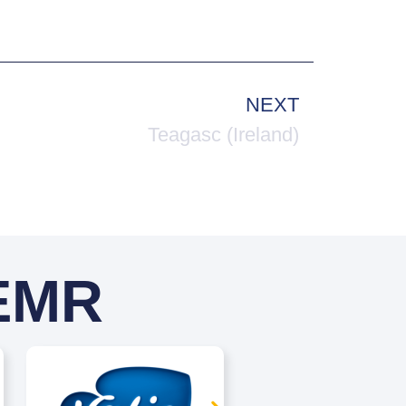
NEXT
Teagasc (Ireland)
 EMR